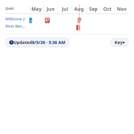
Unit
May
Jun
Jul
Aug
Sep
Oct
Nov
Millstone 2
«
River Bend 1
Updated
8/5/26
· 5:36 AM
Key